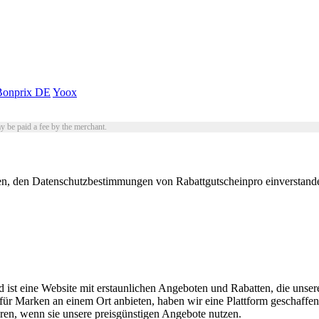
Bonprix DE
Yoox
y be paid a fee by the merchant.
n, den Datenschutzbestimmungen von Rabattgutscheinpro einverstanden
 ist eine Website mit erstaunlichen Angeboten und Rabatten, die unser
Marken an einem Ort anbieten, haben wir eine Plattform geschaffen, d
paren, wenn sie unsere preisgünstigen Angebote nutzen.