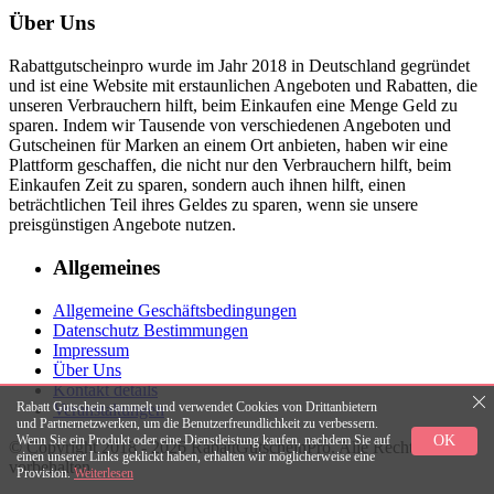
Über Uns
Rabattgutscheinpro wurde im Jahr 2018 in Deutschland gegründet
und ist eine Website mit erstaunlichen Angeboten und Rabatten, die
unseren Verbrauchern hilft, beim Einkaufen eine Menge Geld zu
sparen. Indem wir Tausende von verschiedenen Angeboten und
Gutscheinen für Marken an einem Ort anbieten, haben wir eine
Plattform geschaffen, die nicht nur den Verbrauchern hilft, beim
Einkaufen Zeit zu sparen, sondern auch ihnen hilft, einen
beträchtlichen Teil ihres Geldes zu sparen, wenn sie unsere
preisgünstigen Angebote nutzen.
Allgemeines
Allgemeine Geschäftsbedingungen
Datenschutz Bestimmungen
Impressum
Über Uns
Kontakt details
Rabatt Gutschein sammelt und verwendet Cookies von Drittanbietern
Veranstaltungen
und Partnernetzwerken, um die Benutzerfreundlichkeit zu verbessern.
OK
Wenn Sie ein Produkt oder eine Dienstleistung kaufen, nachdem Sie auf
© Copyright 2018 - 2026 RabattGutscheinPro. Alle Rechte
einen unserer Links geklickt haben, erhalten wir möglicherweise eine
vorbehalten.
Provision.
Weiterlesen