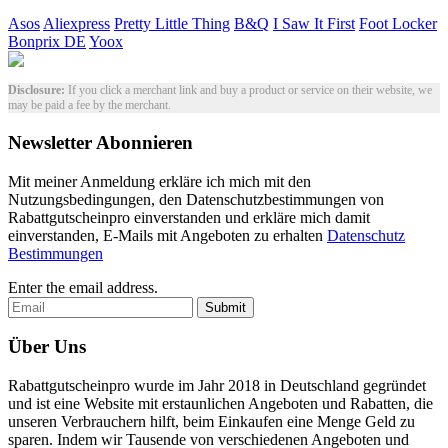
Asos
Aliexpress
Pretty Little Thing
B&Q
I Saw It First
Foot Locker
Bonprix DE
Yoox
Disclosure:
If you click a merchant link and buy a product or service on their website, we
may be paid a fee by the merchant.
Newsletter Abonnieren
Mit meiner Anmeldung erkläre ich mich mit den
Nutzungsbedingungen, den Datenschutzbestimmungen von
Rabattgutscheinpro einverstanden und erkläre mich damit
einverstanden, E-Mails mit Angeboten zu erhalten
Datenschutz
Bestimmungen
Enter the email address.
Submit
Über Uns
Rabattgutscheinpro wurde im Jahr 2018 in Deutschland gegründet
und ist eine Website mit erstaunlichen Angeboten und Rabatten, die
unseren Verbrauchern hilft, beim Einkaufen eine Menge Geld zu
sparen. Indem wir Tausende von verschiedenen Angeboten und