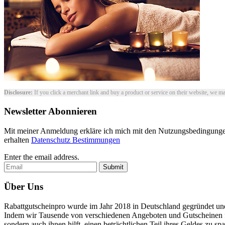
Disclosure:
If you click a merchant link and buy a product or service on their website, we ma
Newsletter Abonnieren
Mit meiner Anmeldung erkläre ich mich mit den Nutzungsbedingunge
erhalten
Datenschutz Bestimmungen
Enter the email address.
Submit
Über Uns
Rabattgutscheinpro wurde im Jahr 2018 in Deutschland gegründet und
Indem wir Tausende von verschiedenen Angeboten und Gutscheinen für 
sondern auch ihnen hilft, einen beträchtlichen Teil ihres Geldes zu s