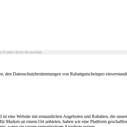
y be paid a fee by the merchant.
n, den Datenschutzbestimmungen von Rabattgutscheinpro einverstanden
 ist eine Website mit erstaunlichen Angeboten und Rabatten, die unser
Marken an einem Ort anbieten, haben wir eine Plattform geschaffen, d
paren, wenn sie unsere preisgünstigen Angebote nutzen.