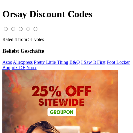
Orsay Discount Codes
Rated 4 from 51 votes
Beliebt Geschäfte
Asos
Aliexpress
Pretty Little Thing
B&Q
I Saw It First
Foot Locker
Bonprix DE
Yoox