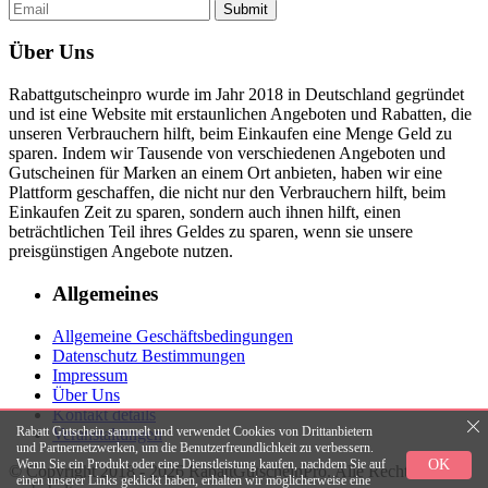
Submit
Über Uns
Rabattgutscheinpro wurde im Jahr 2018 in Deutschland gegründet
und ist eine Website mit erstaunlichen Angeboten und Rabatten, die
unseren Verbrauchern hilft, beim Einkaufen eine Menge Geld zu
sparen. Indem wir Tausende von verschiedenen Angeboten und
Gutscheinen für Marken an einem Ort anbieten, haben wir eine
Plattform geschaffen, die nicht nur den Verbrauchern hilft, beim
Einkaufen Zeit zu sparen, sondern auch ihnen hilft, einen
beträchtlichen Teil ihres Geldes zu sparen, wenn sie unsere
preisgünstigen Angebote nutzen.
Allgemeines
Allgemeine Geschäftsbedingungen
Datenschutz Bestimmungen
Impressum
Über Uns
Kontakt details
Rabatt Gutschein sammelt und verwendet Cookies von Drittanbietern
Veranstaltungen
und Partnernetzwerken, um die Benutzerfreundlichkeit zu verbessern.
OK
Wenn Sie ein Produkt oder eine Dienstleistung kaufen, nachdem Sie auf
© Copyright 2018 - 2026 RabattGutscheinPro. Alle Rechte
einen unserer Links geklickt haben, erhalten wir möglicherweise eine