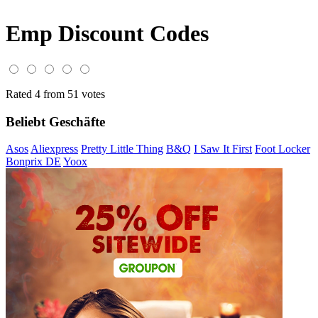
Emp Discount Codes
Rated 4 from 51 votes
Beliebt Geschäfte
Asos
Aliexpress
Pretty Little Thing
B&Q
I Saw It First
Foot Locker
Bonprix DE
Yoox