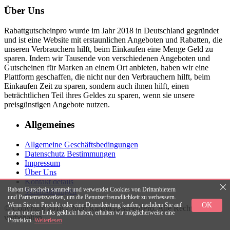
Über Uns
Rabattgutscheinpro wurde im Jahr 2018 in Deutschland gegründet
und ist eine Website mit erstaunlichen Angeboten und Rabatten, die
unseren Verbrauchern hilft, beim Einkaufen eine Menge Geld zu
sparen. Indem wir Tausende von verschiedenen Angeboten und
Gutscheinen für Marken an einem Ort anbieten, haben wir eine
Plattform geschaffen, die nicht nur den Verbrauchern hilft, beim
Einkaufen Zeit zu sparen, sondern auch ihnen hilft, einen
beträchtlichen Teil ihres Geldes zu sparen, wenn sie unsere
preisgünstigen Angebote nutzen.
Allgemeines
Allgemeine Geschäftsbedingungen
Datenschutz Bestimmungen
Impressum
Über Uns
Kontakt details
Rabatt Gutschein sammelt und verwendet Cookies von Drittanbietern
Veranstaltungen
und Partnernetzwerken, um die Benutzerfreundlichkeit zu verbessern.
OK
Wenn Sie ein Produkt oder eine Dienstleistung kaufen, nachdem Sie auf
© Copyright 2018 - 2026 RabattGutscheinPro. Alle Rechte
einen unserer Links geklickt haben, erhalten wir möglicherweise eine
vorbehalten.
Provision.
Weiterlesen