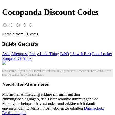
Cocopanda Discount Codes
Rated 4 from 51 votes
Beliebt Geschäfte
Asos
Aliexpress
Pretty Little Thing
B&Q
I Saw It First
Foot Locker
Bonprix DE
Yoox
Disclosure:
If you click a merchant link and buy a product or service on their website, we
may be paid a fee by the merchant.
Newsletter Abonnieren
Mit meiner Anmeldung erkläre ich mich mit den
Nutzungsbedingungen, den Datenschutzbestimmungen von
Rabattgutscheinpro einverstanden und erkläre mich damit
einverstanden, E-Mails mit Angeboten zu erhalten
Datenschutz
Bestimmungen