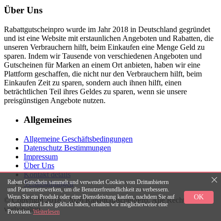
Über Uns
Rabattgutscheinpro wurde im Jahr 2018 in Deutschland gegründet
und ist eine Website mit erstaunlichen Angeboten und Rabatten, die
unseren Verbrauchern hilft, beim Einkaufen eine Menge Geld zu
sparen. Indem wir Tausende von verschiedenen Angeboten und
Gutscheinen für Marken an einem Ort anbieten, haben wir eine
Plattform geschaffen, die nicht nur den Verbrauchern hilft, beim
Einkaufen Zeit zu sparen, sondern auch ihnen hilft, einen
beträchtlichen Teil ihres Geldes zu sparen, wenn sie unsere
preisgünstigen Angebote nutzen.
Allgemeines
Allgemeine Geschäftsbedingungen
Datenschutz Bestimmungen
Impressum
Über Uns
Kontakt details
Rabatt Gutschein sammelt und verwendet Cookies von Drittanbietern
Veranstaltungen
und Partnernetzwerken, um die Benutzerfreundlichkeit zu verbessern.
OK
Wenn Sie ein Produkt oder eine Dienstleistung kaufen, nachdem Sie auf
© Copyright 2018 - 2026 RabattGutscheinPro. Alle Rechte
einen unserer Links geklickt haben, erhalten wir möglicherweise eine
vorbehalten.
Provision.
Weiterlesen