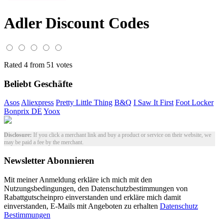
Adler Discount Codes
Rated 4 from 51 votes
Beliebt Geschäfte
Asos
Aliexpress
Pretty Little Thing
B&Q
I Saw It First
Foot Locker
Bonprix DE
Yoox
Disclosure:
If you click a merchant link and buy a product or service on their website, we
may be paid a fee by the merchant.
Newsletter Abonnieren
Mit meiner Anmeldung erkläre ich mich mit den
Nutzungsbedingungen, den Datenschutzbestimmungen von
Rabattgutscheinpro einverstanden und erkläre mich damit
einverstanden, E-Mails mit Angeboten zu erhalten
Datenschutz
Bestimmungen